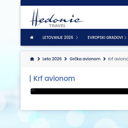
LETOVANJE 2026
EVROPSKI GRADOVI
Leto 2026
Grčka avionom
Krf avio
| Krf avionom
Hoteli
Grčka avionom