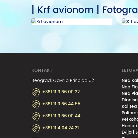
| Krf avionom | Fotogra
KONTAKT
LETOVA
Nea Kal
Beograd: Gavrila Principa 52
Nea Flo
+381 11 3 66 00 22
Nea Pla
Dioniso
+381 11 3 66 44 55
Kalitea
Polihro
+381 11 3 66 00 44
Pefkoho
Hanioti
+381 11 4 04 24 31
Evija | 