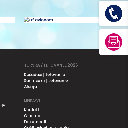
TURSKA / LETOVANJE 2026
Kušadasi | Letovanje
Sarimsakli | Letovanje
Alanja
LINKOVI
nje
Kontakt
O nama
Dokumenti
Opšti uslovi putovanja