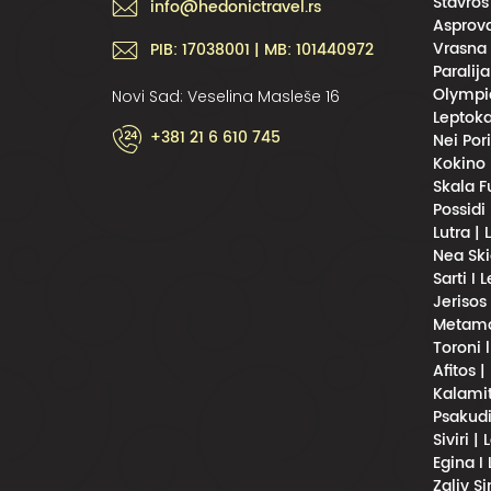
Stavros
info@hedonictravel.rs
Asprova
Vrasna 
PIB: 17038001 | MB: 101440972
Paralija
Olympic
Novi Sad: Veselina Masleše 16
Leptoka
+381 21 6 610 745
Nei Por
Kokino 
Skala F
Possidi
Lutra |
Nea Ski
Sarti I 
Jerisos
Metamor
Toroni 
Afitos |
Kalamit
Psakudi
Siviri |
Egina I
Zaliv S