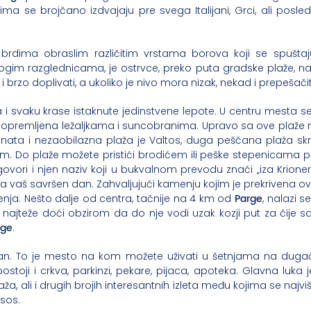
ma se brojčano izdvajaju pre svega Italijani, Grci, ali posledn
brdima obraslim različitim vrstama borova koji se spušta
nogim razglednicama, je ostrvce, preko puta gradske plaže, n
brzo doplivati, a ukoliko je nivo mora nizak, nekad i prepešačit
 svaku krase istaknute jedinstvene lepote. U centru mesta se 
 je opremljena ležaljkama i suncobranima. Upravo sa ove plaž
znata i nezaobilazna plaža je Valtos, duga peščana plaža s
m. Do plaže možete pristići brodićem ili peške stepenicama pre
vori i njen naziv koji u bukvalnom prevodu znaći „iza Krione
 za vaš savršen dan. Zahvaljujući kamenju kojim je prekrivena ov
Parge
njenja. Nešto dalje od centra, tačnije na 4 km od
, nalazi s
najteže doći obzirom da do nje vodi uzak kozji put za čije
rge
.
škan. To je mesto na kom možete uživati u šetnjama na duga
stoji i crkva, parkinzi, pekare, pijaca, apoteka. Glavna luka
aža, ali i drugih brojih interesantnih izleta među kojima se na
ksos.