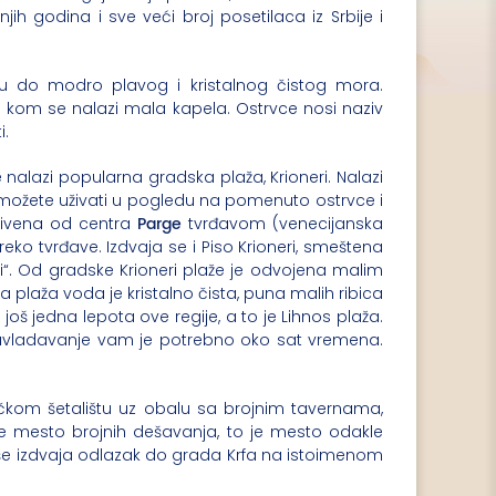
jih godina i sve veći broj posetilaca iz Srbije i
ju do modro plavog i kristalnog čistog mora.
a kom se nalazi mala kapela. Ostrvce nosi naziv
i.
nalazi popularna gradska plaža, Krioneri. Nalazi
e možete uživati u pogledu na pomenuto ostrvce i
Parge
krivena od centra
tvrđavom (venecijanska
ko tvrđave. Izdvaja se i Piso Krioneri, smeštena
ri“. Od gradske Krioneri plaže je odvojena malim
a plaža voda je kristalno čista, puna malih ribica
e još jedna lepota ove regije, a to je Lihnos plaža.
 savladavanje vam je potrebno oko sat vremena.
čkom šetalištu uz obalu sa brojnim tavernama,
 je mesto brojnih dešavanja, to je mesto odakle
jviše izdvaja odlazak do grada Krfa na istoimenom