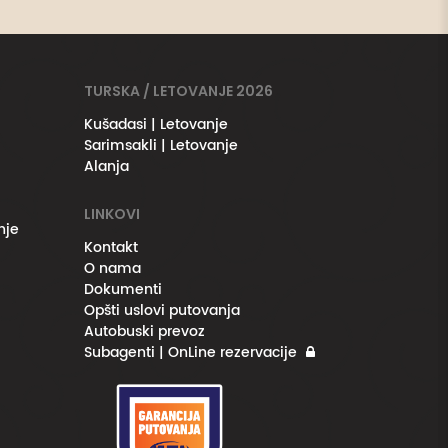
TURSKA / LETOVANJE 2026
Kušadasi | Letovanje
Sarimsakli | Letovanje
Alanja
LINKOVI
nje
Kontakt
O nama
Dokumenti
Opšti uslovi putovanja
Autobuski prevoz
Subagenti | OnLine rezervacije