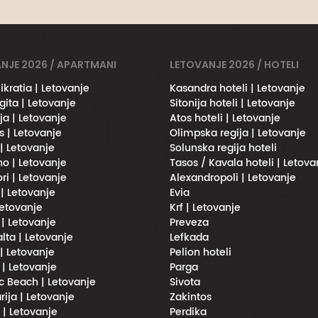
NJE 2026 / APARTMANI
LETOVANJE 2026 / HOTELI
ikratia | Letovanje
Kasandra hoteli | Letovanje
gita | Letovanje
Sitonija hoteli | Letovanje
ja | Letovanje
Atos hoteli | Letovanje
s | Letovanje
Olimpska regija | Letovanje
 | Letovanje
Solunska regija hoteli
no | Letovanje
Tasos / Kavala hoteli | Letova
ri | Letovanje
Alexandropoli | Letovanje
 | Letovanje
Evia
Letovanje
Krf | Letovanje
 | Letovanje
Preveza
lta | Letovanje
Lefkada
| Letovanje
Pelion hoteli
 | Letovanje
Parga
 Beach | Letovanje
Sivota
rija | Letovanje
Zakintos
i | Letovanje
Perdika