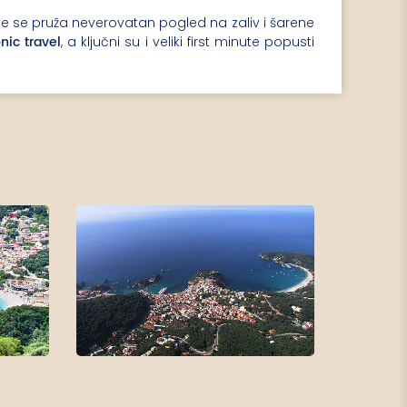
le se pruža neverovatan pogled na zaliv i šarene
nic travel
, a ključni su i veliki first minute popusti