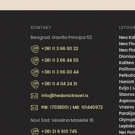
KONTAKT
LETOVA
Nea Kal
Beograd: Gavrila Principa 52
Nea Flo
+381 11 3 66 00 22
Nea Pla
Dioniso
+381 11 3 66 44 55
Kalitea
Polihro
+381 11 3 66 00 44
Pefkoho
Hanioti
+381 11 4 04 24 31
Evija | 
Stavros
info@hedonictravel.rs
Asprova
Vrasna 
PIB: 17038001 | MB: 101440972
Paralija
Olympic
Novi Sad: Veselina Masleše 16
Leptoka
+381 21 6 610 745
Nei Por