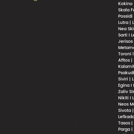
Kokino 
Skala F
Possidi
Lutra |
Nea Ski
Sarti I 
Jerisos
Metamor
Toroni 
Afitos |
Kalamit
Psakudi
Siviri |
Egina I
Zaliv S
Nikiti I
Neos Ma
Sivota 
Lefkada
Tasos |
Parga |