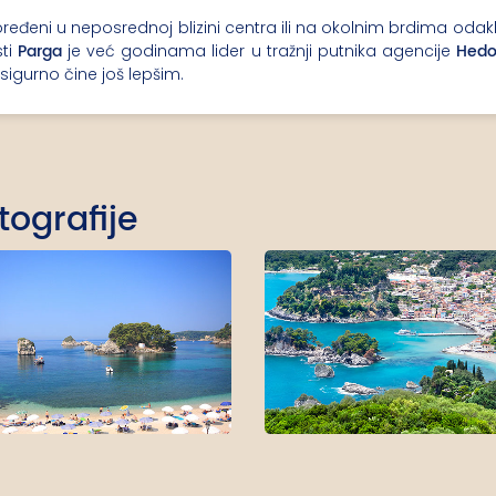
oređeni u neposrednoj blizini centra ili na okolnim brdima odak
Parga
Hedo
sti
je već godinama lider u tražnji putnika agencije
sigurno čine još lepšim.
tografije