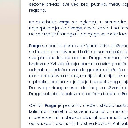
sezone privlači sve veći broj putnika, među koji
regiona.
Parge
Karakteristike
se ogledaju u stenovitim 
Parge
Najpopularnija slika
, često zaista i na m
Device Marije (Panagia) i do njega se može lako i 
Parga
se ponosi peskovito-šljunkovitim plažama i
se tik uz brojne taverne i kafiće, a sama plaža
sve prirodne lepote okoline. Druga, veoma po
tvrđava iz XVI veka) koja dominira ovim gradiće
odmah u sledećoj uvali do gradske plaže, što go
rtom, predstavlja manju, mirniju i intimniju oazu
u plićaku, idealna za ljubitelje i rekreativnog ro
Do ovog mirnog mesta idealnog za uživanje je 
Pa
Druga solucija je dolazak brodićem iz centra
Parge
Centar
je potpuno uređen, slikovit, ušu
kafićima, marketima, suvenirnicama. U mestu po
možete krenuti u obilazak obližnjih pomenutih pl
ostrvu, kao i fascinantnih ostrva Paksos i Antipa