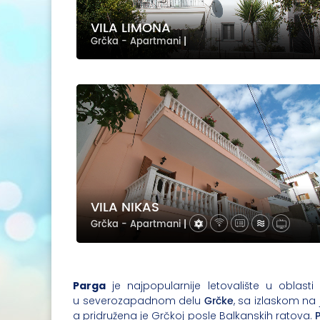
VILA LIMONA
Grčka - Apartmani
|
VILA NIKAS
Grčka - Apartmani
|
Parga
je najpopularnije letovalište u oblast
Grčke
u severozapadnom delu
, sa izlaskom na 
a pridružena je Grčkoj posle Balkanskih ratova.