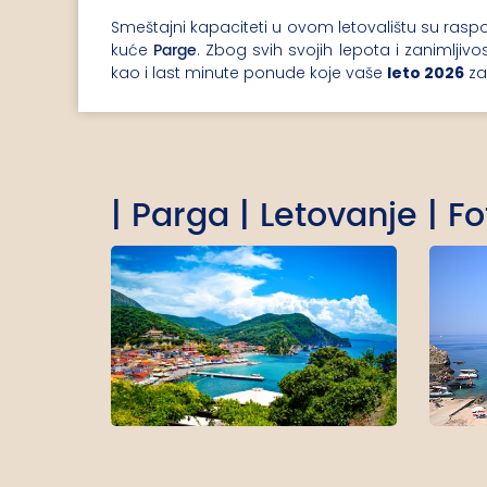
Smeštajni kapaciteti u ovom letovalištu su rasp
Parge
kuće
. Zbog svih svojih lepota i zanimljivo
kao i last minute ponude koje vaše
leto 2026
za
| Parga | Letovanje | Fo