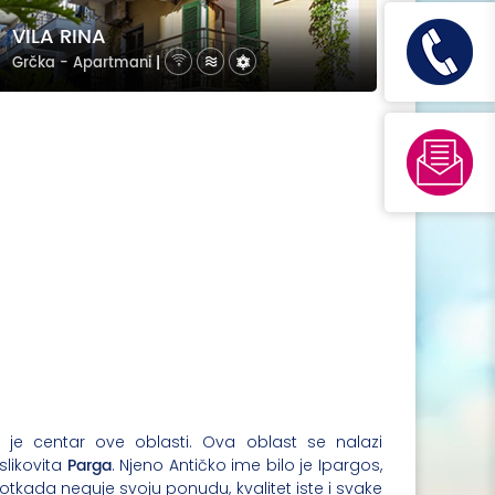
VILA RINA
Grčka - Apartmani
|
i je centar ove oblasti. Ova oblast se nalazi
Parga
slikovita
. Njeno Antičko ime bilo je Ipargos,
tkada neguje svoju ponudu, kvalitet iste i svake