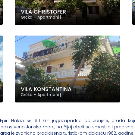
VILA CHRISTOFER
Grčka - Apartmani
|
VILA KONSTANTINA
Grčka - Apartmani
|
i Epir. Nalazi se 60 km jugozapadno od Janjine, grada koj
jedinstveno Jonsko more, na čijoj obali se smestila i predivna 
Parga
je zvanično proglašena turističkom oblašću 1962. godine o