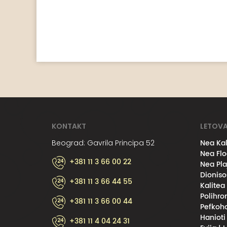
KONTAKT
LETOVA
Nea Kal
Beograd: Gavrila Principa 52
Nea Flo
+381 11 3 66 00 22
Nea Pla
Dioniso
+381 11 3 66 44 55
Kalitea
Polihro
+381 11 3 66 00 44
Pefkoho
Hanioti
+381 11 4 04 24 31