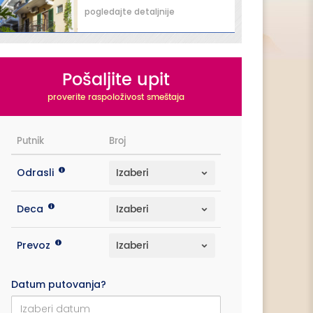
pogledajte detaljnije
Pošaljite upit
proverite raspoloživost smeštaja
Putnik
Broj
Odrasli
Deca
Prevoz
Datum putovanja?