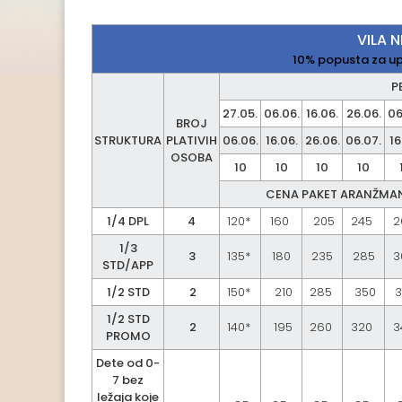
VILA 
10% popusta za upl
P
27.05.
06.06.
16.06.
26.06.
06
BROJ
STRUKTURA
PLATIVIH
06.06.
16.06.
26.06.
06.07.
16
OSOBA
10
10
10
10
CENA PAKET ARANŽMAN
1/4 DPL
4
120*
160
205
245
2
1/3
3
135*
180
235
285
3
STD/APP
1/2 STD
2
150*
210
285
350
3
1/2 STD
2
140*
195
260
320
3
PROMO
Dete od 0-
7 bez
ležaja koje