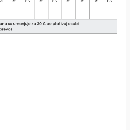
85
85
85
85
85
85
85
85
85
na se umanjuje za 30 € po plativoj osobi
 prevoz