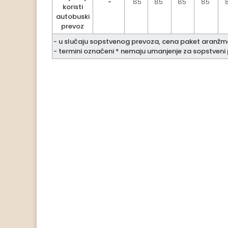
-
85
85
85
85
koristi
autobuski
prevoz
-
u slučaju sopstvenog prevoza, cena paket aranžma
- termini označeni * nemaju umanjenje za sopstveni