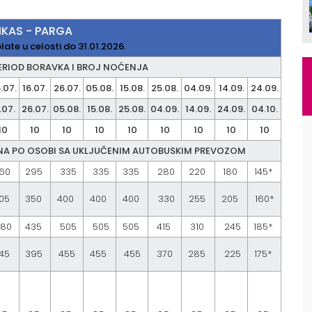
NIKAS - PARGA
ate u celosti do 31.01.2026.
ERIOD BORAVKA I BROJ NOĆENJA
.07.
16.07.
26.07.
05.08.
15.08.
25.08.
04.09.
14.09.
24.09.
.07.
26.07.
05.08.
15.08.
25.08.
04.09.
14.09.
24.09.
04.10.
10
10
10
10
10
10
10
10
10
A PO OSOBI SA UKLJUČENIM AUTOBUSKIM PREVOZOM
60
295
335
335
335
280
220
180
145*
05
350
400
400
400
330
255
205
160*
80
435
505
505
505
415
310
245
185*
45
395
455
455
455
370
285
225
175*