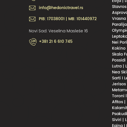
Evija | 
Stavros
info@hedonictravel.rs
Asprova
Vrasna 
PIB: 17038001 | MB: 101440972
Paralija
Olympic
Novi Sad: Veselina Masleše 16
Leptoka
+381 21 6 610 745
Nei Por
Kokino 
Skala F
Possidi
Lutra |
Nea Ski
Sarti I 
Jerisos
Metamor
Toroni 
Afitos |
Kalamit
Psakudi
Siviri |
Egina I