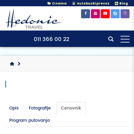
O nama
Autobuski prevoz
Blog
×
×
011 366 00 22
|
Opis
Fotografije
Cenovnik
Program putovanja