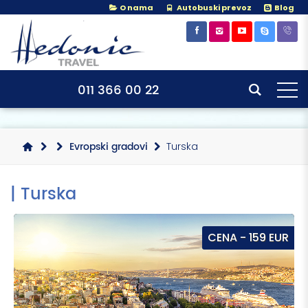
O nama
Autobuski prevoz
Blog
×
×
011 366 00 22
Evropski gradovi
Turska
| Turska
CENA - 159 EUR