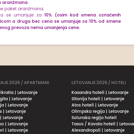
u aranžmana.
e paket aranžmana;
a se umanjuje za
10% (osim kod smena označenih
dicom a druga bez cena se umanjuje za 10% od smene
tvenog prevoza nema umanjenja cene.
NJE 2026 / APARTMANI
LETOVANJE 2026 / HOTELI
ikratia | Letovanje
Kasandra hoteli | Letovanje
gita | Letovanje
Sitonija hoteli | Letovanje
ja | Letovanje
Atos hoteli | Letovanje
s | Letovanje
Olimpska regija | Letovanje
 | Letovanje
Solunska regija hoteli
no | Letovanje
Tasos / Kavala hoteli | Letova
ri | Letovanje
Alexandropoli | Letovanje