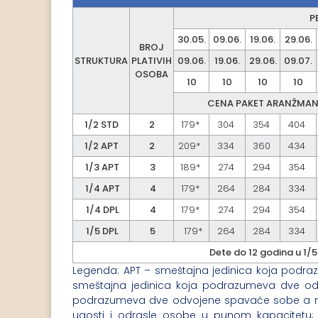
P
30.05.
09.06.
19.06.
29.06.
BROJ
STRUKTURA
PLATIVIH
09.06.
19.06.
29.06.
09.07.
OSOBA
10
10
10
10
CENA PAKET ARANŽMANA
1/2 STD
2
179*
304
354
404
1/2 APT
2
209*
334
360
434
1/3 APT
3
189*
274
294
354
1/4 APT
4
179*
264
284
334
1/4 DPL
4
179*
274
294
354
1/5 DPL
5
179*
264
284
334
Dete do 12 godina u 1/
Legenda: APT – smeštajna jedinica koja pod
smeštajna jedinica koja podrazumeva dve od
podrazumeva dve odvojene spavaće sobe a 
ugosti i odrasle osobe u punom kapacitetu; 1