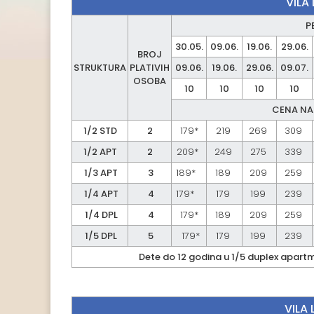
VILA
P
30.05.
09.06.
19.06.
29.06.
BROJ
STRUKTURA
PLATIVIH
09.06.
19.06.
29.06.
09.07.
OSOBA
10
10
10
10
CENA NA
1/2 STD
2
179*
219
269
309
1/2 APT
2
209*
249
275
339
1/3 APT
3
189*
189
209
259
1/4 APT
4
179*
179
199
239
1/4 DPL
4
179*
189
209
259
1/5 DPL
5
179*
179
199
239
Dete do 12 godina u 1/5 duplex apart
VILA 