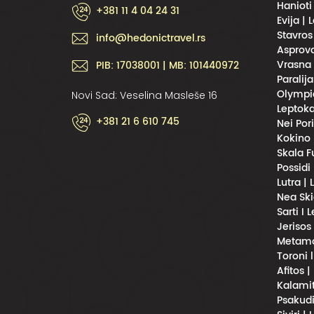
Hanioti
+381 11 4 04 24 31
Evija | 
Stavros
info@hedonictravel.rs
Asprova
Vrasna 
PIB: 17038001 | MB: 101440972
Paralija
Olympic
Novi Sad: Veselina Masleše 16
Leptoka
+381 21 6 610 745
Nei Por
Kokino 
Skala F
Possidi
Lutra |
Nea Ski
Sarti I 
Jerisos
Metamor
Toroni 
Afitos |
Kalamit
Psakudi