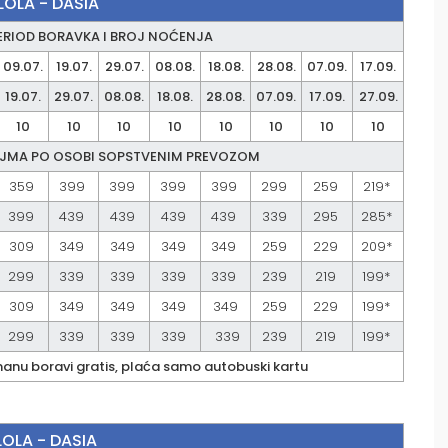
 LOLA - DASIA
ERIOD BORAVKA I BROJ NOĆENJA
09.07.
19.07.
29.07.
08.08.
18.08.
28.08.
07.09.
17.09.
19.07.
29.07.
08.08.
18.08.
28.08.
07.09.
17.09.
27.09.
10
10
10
10
10
10
10
10
JMA PO OSOBI SOPSTVENIM PREVOZOM
359
399
399
399
399
299
259
219*
399
439
439
439
439
339
295
285*
309
349
349
349
349
259
229
209*
299
339
339
339
339
239
219
199*
309
349
349
349
349
259
229
199*
299
339
339
339
339
239
219
199*
manu boravi gratis, plaća samo autobuski kartu
LOLA - DASIA