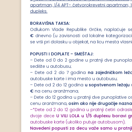
apartman; 1/4 APT– četvorokrevetni apartman; 1/
dupleks.
BORAVIŠNA TAKSA:
Odlukom Vlade Republike Grčke, naplaćuje 
€
dnevno (u zavisnosti od lokalne kategorizaci
se vrši pri dolasku u objekat, na licu mesta vlasn
POPUSTI I DOPLATE – SMEŠTAJ:
– Dete od 0 do 2 godine u pratnji dve punopl
sedište u autobusu;
– Dete od 2 do 7 godina
na zajedničkom leža
autobuske karte i ima mesto u autobusu;
– Dete od 2 do 12 godina
u sopstvenom ležaju
u
€
na cenu aranžmana;
– Dete do 12 godina u pratnji dve punoplative 
cenu aranžmana,
osim ako nije drugačije nazna
–*Dete od 2 do 12 godina u pratnji četiri odras
dvoje dece
U
VILI LOLA u 1/5 duplexu boravi 
autobuske karte (ukoliko putuje autobusom);
Navedeni popusti za decu važe samo u pratnji 