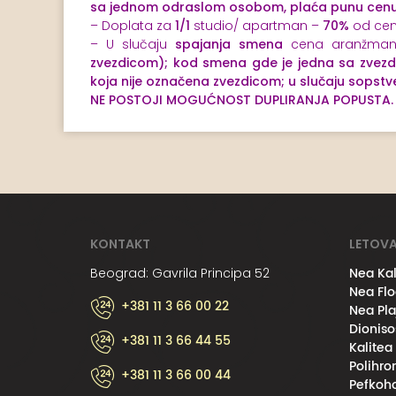
sa jednom odraslom osobom, plaća punu cen
– Doplata za
1/1
studio/ apartman –
70%
od cen
– U slučaju
spajanja smena
cena aranžman
zvezdicom); kod smena gde je jedna sa zvez
koja nije označena zvezdicom; u slučaju sops
NE POSTOJI MOGUĆNOST DUPLIRANJA POPUSTA.
KONTAKT
LETOVA
Nea Kal
Beograd: Gavrila Principa 52
Nea Flo
+381 11 3 66 00 22
Nea Pla
Dioniso
+381 11 3 66 44 55
Kalitea
Polihro
+381 11 3 66 00 44
Pefkoho