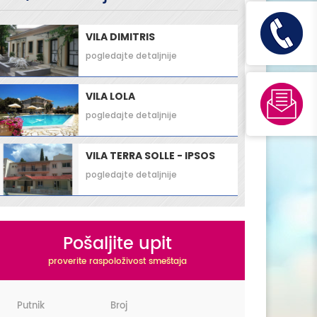
VILA DIMITRIS
pogledajte detaljnije
VILA LOLA
pogledajte detaljnije
VILA TERRA SOLLE - IPSOS
pogledajte detaljnije
Pošaljite upit
proverite raspoloživost smeštaja
Putnik
Broj