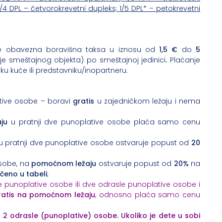
4 DPL – četvorokrevetni dupleks; 1/5 DPL* – petokrevetni
se obavezna boravišna taksa u iznosu od
1,5 €
do
5
je smeštajnog objekta) po smeštajnoj jedinici
.
Plaćanje
iku kuće ili predstavniku/inopartneru.
ative osobe – boravi
gratis
u zajedničkom ležaju i nema
ju
u pratnji dve punoplative osobe plaća samo cenu
 pratnji dve punoplative osobe ostvaruje popust od
20
osobe, na
pomoćnom ležaju
ostvaruje popust od
20%
na
čeno u tabeli
;
le punoplative osobe ili dve odrasle punoplative osobe i
gratis na pomoćnom ležaju
, odnosno plaća samo cenu
2 odrasle (punoplative) osobe. Ukoliko je dete u sobi