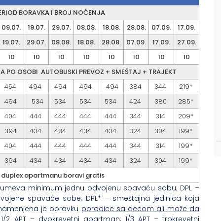
ERIOD BORAVKA I BROJ NOĆENJA
09.07.
19.07.
29.07.
08.08.
18.08.
28.08.
07.09.
17.09.
19.07.
29.07.
08.08.
18.08.
28.08.
07.09.
17.09.
27.09.
10
10
10
10
10
10
10
10
 PO OSOBI AUTOBUSKI PREVOZ + SMEŠTAJ + TRAJEKT
454
494
494
494
494
384
344
219*
494
534
534
534
534
424
380
285*
404
444
444
444
444
344
314
209*
394
434
434
434
434
324
304
199*
404
444
444
444
444
344
314
199*
394
434
434
434
434
324
304
199*
5 duplex apartmanu boravi gratis
razumeva minimum jednu odvojenu spavaću sobu; DPL –
vojene spavaće sobe; DPL* – smeštajna jedinica koja
namenjena je boravku
porodice sa decom ali može da
/2 APT – dvokrevetni apartman; 1/3 APT – trokrevetni