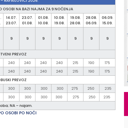
 – RAFAILOVIĆI 2026.
PO OSOBI NA BAZI NAJMA ZA 9 NOĆENJA
.
14.07.
23.07.
01.08.
10.08.
19.08.
28.08.
06.09.
.
23.07.
01.08.
10.08.
19.08.
28.08.
06.09.
15.09.
9
9
9
9
9
9
9
TVENI PREVOZ
240
240
240
240
215
190
175
240
240
240
240
215
190
175
BUSKI PREVOZ
300
300
300
300
275
250
235
300
300
300
300
275
250
235
soba; NA – najam.
PO OSOBI PO NOĆI