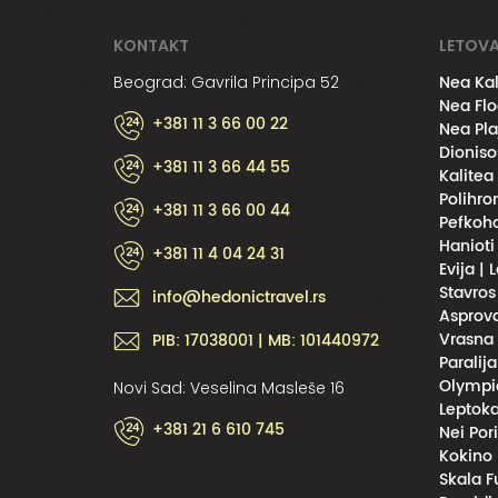
KONTAKT
LETOVA
Nea Kal
Beograd: Gavrila Principa 52
Nea Flo
+381 11 3 66 00 22
Nea Pla
Dioniso
+381 11 3 66 44 55
Kalitea
Polihro
+381 11 3 66 00 44
Pefkoho
Hanioti
+381 11 4 04 24 31
Evija | 
Stavros
info@hedonictravel.rs
Asprova
Vrasna 
PIB: 17038001 | MB: 101440972
Paralija
Olympic
Novi Sad: Veselina Masleše 16
Leptoka
+381 21 6 610 745
Nei Por
Kokino 
Skala F