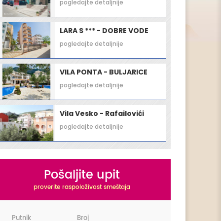
pogledajte detaljnije
LARA S *** - DOBRE VODE
pogledajte detaljnije
VILA PONTA - BULJARICE
pogledajte detaljnije
Vila Vesko - Rafailovići
pogledajte detaljnije
Pošaljite upit
proverite raspoloživost smeštaja
Putnik
Broj