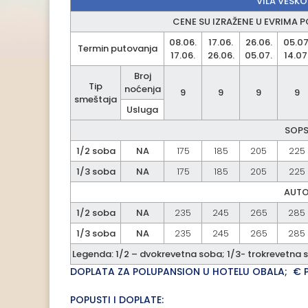
VILA VESKO
CENE SU IZRAŽENE U EVRIMA 
08.06.
17.06.
26.06.
05.07
Termin putovanja
17.06.
26.06.
05.07.
14.07
Broj
Tip
noćenja
9
9
9
9
smeštaja
Usluga
SOPS
1/2 soba
NA
175
185
205
225
1/3 soba
NA
175
185
205
225
AUTO
1/2 soba
NA
235
245
265
285
1/3 soba
NA
235
245
265
285
Legenda: 1/2 – dvokrevetna soba; 1/3- trokrevetna 
DOPLATA ZA POLUPANSION U HOTELU OBALA; € 
POPUSTI I DOPLATE: