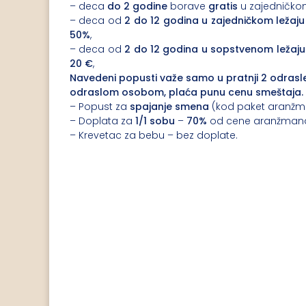
– deca
do 2 godine
borave
gratis
u zajedničkom
– deca od
2 do 12 godina u zajedničkom ležaju
50%
,
– deca od
2 do 12 godina u sopstvenom ležaju
20 €
,
Navedeni popusti važe samo u pratnji 2 odrasle
odraslom osobom, plaća punu cenu smeštaja.
– Popust za
spajanje smena
(kod paket aranž
– Doplata za
1/1 sobu
–
70%
od cene aranžman
– Krevetac za bebu – bez doplate.