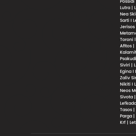
Possidi
Lutra |
Nea Ski
Sarti I 
Jerisos
Metamor
Toroni 
Afitos |
Kalamit
Psakudi
Siviri |
Egina I
Zaliv S
Nikiti I
Neos Ma
Sivota 
Lefkada
Tasos |
Parga |
Krf | Le