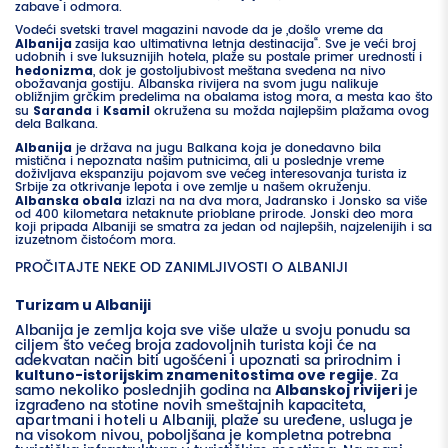
zabave i odmora.
Vodeći svetski travel magazini navode da je „došlo vreme da
Albanija
zasija kao ultimativna letnja destinacija“. Sve je veći broj
udobnih i sve luksuznijih hotela, plaže su postale primer urednosti i
hedonizma
, dok je gostoljubivost meštana svedena na nivo
obožavanja gostiju. Albanska rivijera na svom jugu nalikuje
obližnjim grčkim predelima na obalama istog mora, a mesta kao što
su
Saranda
i
Ksamil
okružena su možda najlepšim plažama ovog
dela Balkana.
Albanija
je država na jugu Balkana koja je donedavno bila
mistična i nepoznata našim putnicima, ali u poslednje vreme
doživljava ekspanziju pojavom sve većeg interesovanja turista iz
Srbije za otkrivanje lepota i ove zemlje u našem okruženju.
Albanska obala
izlazi na na dva mora,
Jadransko
i
Jonsko
sa više
od 400 kilometara netaknute prioblane prirode. Jonski deo mora
koji pripada Albaniji se smatra za jedan od najlepših, najzelenijih i sa
izuzetnom čistoćom mora.
PROČITAJTE NEKE OD ZANIMLJIVOSTI O ALBANIJI
Turizam u Albaniji
Albanija je zemlja koja sve više ulaže u svoju ponudu sa
ciljem što većeg broja zadovoljnih turista koji će na
adekvatan način biti ugošćeni i upoznati sa prirodnim i
. Za
kultuno-istorijskim znamenitostima ove regije
samo nekoliko poslednjih godina na
je
Albanskoj rivijeri
izgrađeno na stotine novih smeštajnih kapaciteta,
, plaže su uređene, usluga je
apartmani i hoteli u Albaniji
na visokom nivou, poboljšana je kompletna potrebna