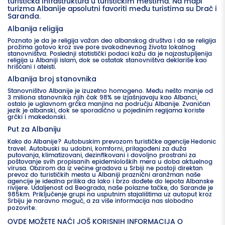
turistička infrastruktura u turističkim mestima. Na mapi
turizma Albanije apsolutni favoriti među turistima su
i
Drač
.
Saranda
Albanija religija
Poznato je da je religija važan deo albanskog društva i da se religija
prožima gotovo kroz sve pore svakodnevnog života lokalnog
stanovništva. Poslednji statistički podaci kažu da je najzastupljenija
religija u Albaniji islam, dok se ostatak stanovništva deklariše kao
hrišćani i ateisti.
Albanija broj stanovnika
Stanovništvo Albanije je izuzetno homogeno. Među nešto manje od
3 miliona stanovnika njih čak 98% se izjašnjavaju kao Albanci,
ostalo je uglavnom grčka manjina na području Albanije. Zvaničan
jezik je albanski, dok se sporadično u pojedinim regijama koriste
grčki i makedonski.
Put za Albaniju
Kako do Albanije
? Autobuskim prevozom turističke agencije
Hedonic
travel
. Autobuski su udobni, komforni, prilagođeni za duža
putovanja, klimatizovani, dezinfikovani i dovoljno prostrani za
poštovanje svih propisanih epidemioloških mera u doba aktuelnog
virusa. Obzirom da iz većine gradova u Srbiji ne postoji direktan
prevoz do turističkih mesta u Albaniji praznični aranžman naše
agencije je idealna prilika da lako i brzo dođete do lepota Albanske
rivijere. Udaljenost od Beograda, naše polazne tačke, do Sarande je
985km. Priključenje grupi na usputnim stajalištima uz autoput kroz
Srbiju je naravno moguć, a za više informacija nas slobodno
pozovite
.
OVDE MOŽETE NAĆI JOŠ KORISNIH INFORMACIJA O