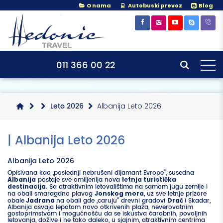
O nama
Autobuski prevoz
Blog
×
×
011 366 00 22
Leto 2026
Albanija Leto 2026
| Albanija Leto 2026
Albanija Leto 2026
Opisivana kao „poslednji nebrušeni dijamant Evrope“, susedna
Albanija
postaje sve omiljenija nova
letnja turistička
destinacija
. Sa atraktivnim letovalištima na samom jugu zemlje i
na obali smaragdno plavog
Jonskog mora
, uz sve letnje prizore
obale
Jadrana
na obali gde „caruju“ drevni gradovi
Drač
i Skadar,
Albanija osvaja lepotom novo otkrivenih plaža, neverovatnim
gostoprimstvom i mogućnošću da se iskustva čarobnih, povoljnih
letovanja, dožive i ne tako daleko, u sjajnim, atraktivnim centrima