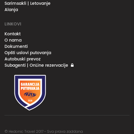
Sarimsakli | Letovanje
Alanja
LINKOVI
Kontakt
O nama
Dokumenti
Opšti uslovi putovanja
Autobuski prevoz
Subagenti | OnLine rezervacije
© Hedonic Travel 2017 - Sva prava zadržana